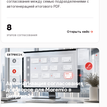
согласования между семью подразделениями с
автогенерацией итогового PDF.
8
Открыть кейс
этапов согласования
БИТРИКС24
Автоматизация согласования
договоров для Moremio в
Битрикс24