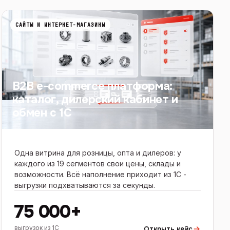
САЙТЫ И ИНТЕРНЕТ-МАГАЗИНЫ
B2B e-commerce платформа:
каталог, дилерский кабинет и
обмен с 1С
Одна витрина для розницы, опта и дилеров: у
каждого из 19 сегментов свои цены, склады и
возможности. Всё наполнение приходит из 1С -
выгрузки подхватываются за секунды.
75 000+
выгрузок из 1С
Открыть кейс