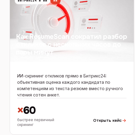
БИТРИКС24 И ИИ
ИИ
Как ResumeScan сократил разбор
откликов с нескольких часов до
пары минут
ИИ-скрининг откликов прямо в Битрикс24:
объективная оценка каждого кандидата по
компетенциям из текста резюме вместо ручного
чтения сотен анкет.
×
60
быстрее первичный
Открыть кейс
скрининг