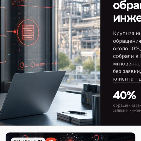
обра
инж
Крупная и
обращения 
около 10%,
собрали в
мгновенно
без заявки
клиента - 
40%
обращений за
заявки и инже