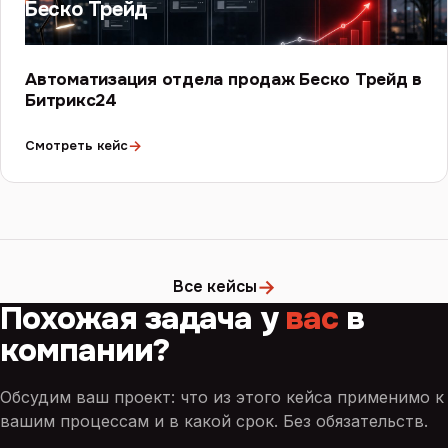
Беско Трейд
Автоматизация отдела продаж Беско Трейд в
Битрикс24
→
Смотреть кейс
→
Все кейсы
Похожая задача у
вас
в
компании?
Обсудим ваш проект: что из этого кейса применимо к
вашим процессам и в какой срок. Без обязательств.