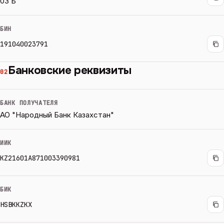
03 Б
БИН
191040023791
Банковские реквизиты
02
БАНК ПОЛУЧАТЕЛЯ
АО "Народный Банк Казахстан"
ИИК
KZ21601A871003390981
БИК
HSBKKZKX