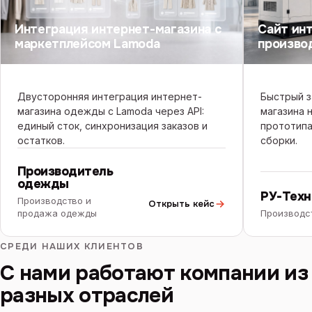
Интеграция интернет-магазина с
Сайт ин
маркетплейсом Lamoda
произво
Двусторонняя интеграция интернет-
Быстрый з
магазина одежды с Lamoda через API:
магазина 
единый сток, синхронизация заказов и
прототипа
остатков.
сборки.
Производитель
одежды
РУ-Техн
Производство и
Открыть кейс
продажа одежды
Производс
СРЕДИ НАШИХ КЛИЕНТОВ
С нами работают компании из
разных отраслей