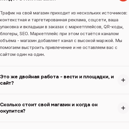
Трафик на свой магазин приходит из нескольких источников:
контекстная и таргетированная реклама, соцсети, ваша
упаковка и вкладыши в заказах с маркетплейсов, QR-коды,
блогеры, SEO. Маркетплейс при этом остаётся каналом
объёма - магазин добавляет канал с высокой маржой. Мы
помогаем выстроить привлечение и не оставляем вас с
сайтом один на один.
Это же двойная работа - вести и площадки, и
сайт?
Нет, если всё на одном складе. Мы настраиваем обмен с 1С
или вашей товароучётной системой: остатки, цены и заказы
Сколько стоит свой магазин и когда он
окупится?
синхронны между сайтом и маркетплейсами. Карточки и
контент переносим с площадок, а не собираем заново. Вы
управляете одним каталогом, а не пятью вручную.
Два тарифа с конечной ценой: "Старт" - 1 809 600 ₸,