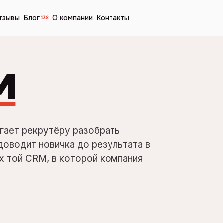
тзывы
Блог
О компании
Контакты
138
м
гает рекрутёру разобрать
 доводит новичка до результата в
х той CRM, в которой компания