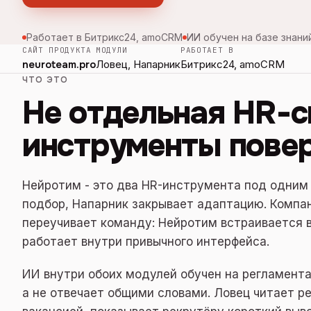
Работает в Битрикс24, amoCRM
ИИ обучен на базе знани
САЙТ ПРОДУКТА
МОДУЛИ
РАБОТАЕТ В
neuroteam.pro
Ловец, Напарник
Битрикс24, amoCRM
ЧТО ЭТО
Не отдельная HR-с
инструменты пове
Нейротим - это два HR-инструмента под одним
подбор, Напарник закрывает адаптацию. Компа
переучивает команду: Нейротим встраивается 
работает внутри привычного интерфейса.
ИИ внутри обоих модулей обучен на регламента
а не отвечает общими словами. Ловец читает ре