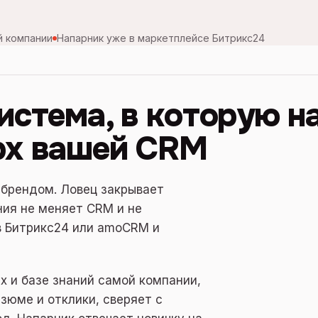
й компании
Напарник уже в маркетплейсе Битрикс24
истема, в которую н
рх вашей CRM
 брендом. Ловец закрывает
ния не меняет CRM и не
в
Битрикс24 или amoCRM
и
х и базе знаний самой компании,
зюме и отклики, сверяет с