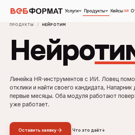
Кейсы
О
Услуги
Продукты
118
ПРОДУКТЫ
/
НЕЙРОТИМ
Нейро
ти
Линейка HR-инструментов с ИИ. Ловец помо
отклики и найти своего кандидата, Напарник
первые месяцы. Оба модуля работают повер
уже работает.
Оставить заявку
Что это даёт
↓