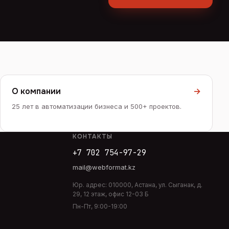
О компании
→
25 лет в автоматизации бизнеса и 500+ проектов.
КОНТАКТЫ
+7 702 754-97-29
mail@webformat.kz
Юр. адрес:
010000
,
Астана
,
ул. Сыганак, д.
29, 12 этаж, офис 12-03 Б
Пн-Пт, 9:00-19:00