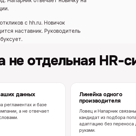
д. Напарник отвечает новичку на
ции.
ткликов с hh.ru. Новичок
дится наставник. Руководитель
 буксует.
а не отдельная HR-с
ваших данных
Линейка одного
производителя
а регламентах и базе
омпании, а не отвечает
Ловец и Напарник связаны
словами.
кандидат из подбора поп
адаптацию без переноса
руками.