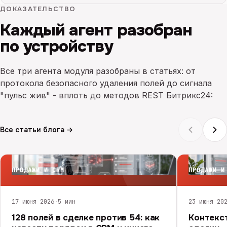
ДОКАЗАТЕЛЬСТВО
Каждый агент разобран
по устройству
Все три агента модуля разобраны в статьях: от
протокола безопасного удаления полей до сигнала
"пульс жив" - вплоть до методов REST Битрикс24:
Все статьи блога →
ПРОДАЖИ И CRM
ПРОДАЖИ И
17 июня 2026
·
5 мин
23 июня 20
128 полей в сделке против 54: как
Контекст