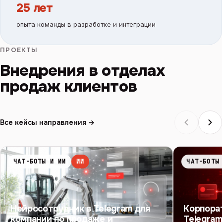
25 лет
опыта команды в разработке и интеграции
ПРОЕКТЫ
Внедрения в отделах
продаж клиентов
Все кейсы направления →
ЧАТ-БОТЫ И ИИ
ИИ
ЧАТ-БОТЫ
Нейросотрудник в Telegram для
Корпора
компании по продаже и
Telegram