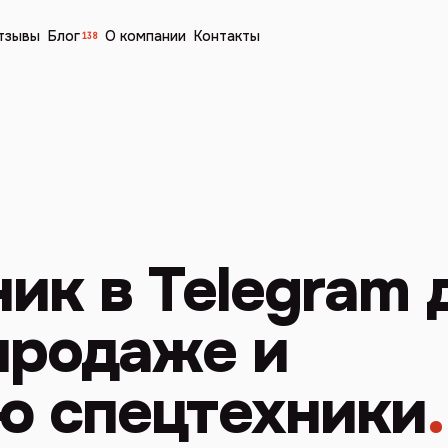
тзывы
Блог
О компании
Контакты
138
ик в Telegram 
продаже и
ю спецтехники
.