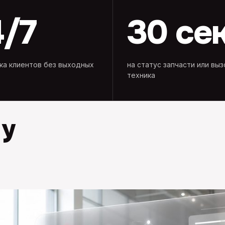
4/7
30 се
а клиентов без выходных
на статус запчасти или выз
техника
 у