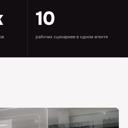
к
10
ов
рабочих сценариев в одном агенте