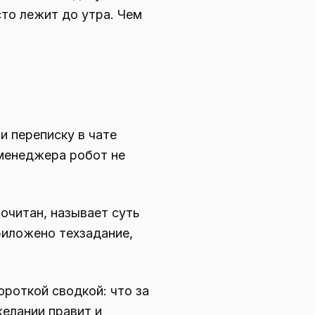
сто лежит до утра. Чем
и переписку в чате
 менеджера робот не
очитан, называет суть
риложено техзадание,
ороткой сводкой: что за
желании правит и