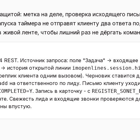
ащитой: метка на деле, проверка исходящего пись
апуска таймера не отправят клиенту два ответа по
 живой ленте, чтобы лишний раз не дёргать коман
 REST. Источник запроса: поле "Задача" -> входящее
 -> история открытой линии
imopenlines.session.h
 реплик клиента одним вызовом). Черновик ставится 
на ответственного по лиду. Письмо клиенту уходи
add
. Запись в карточку - с
COMPLETED=Y
REGISTER_SONET_
нте. Свежесть лида и входящие звонки проверяются д
ены впустую.