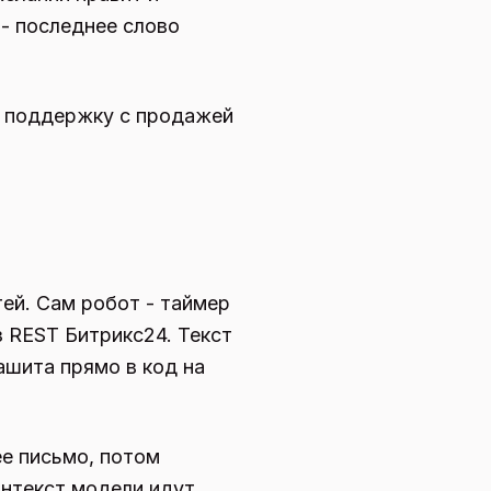
 - последнее слово
, поддержку с продажей
тей. Сам робот - таймер
з REST Битрикс24. Текст
ашита прямо в код на
ее письмо, потом
онтекст модели идут