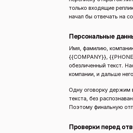
только входящие репли
начал бы отвечать на с
Персональные данны
Имя, фамилию, компанию
{{COMPANY}}, {{PHONE}}
обезличенный текст. На
компании, и дальше него
Одну оговорку держим в
текста, без распознава
Поэтому финальную отп
Проверки перед от