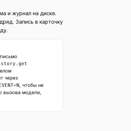
ма и журнал на диске.
дряд. Запись в карточку
ду.
 письмо
istory.get
делом
т через
, чтобы не
EVENT=N
о вызова модели,