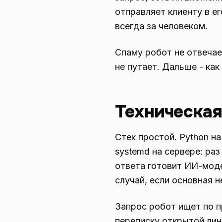
отправляет клиенту в е
всегда за человеком.
Спаму робот не отвеча
не путает. Дальше - как
Техническая
Стек простой. Python н
systemd на сервере: ра
ответа готовит ИИ-моде
случай, если основная 
Запрос робот ищет по п
переписку открытой лин