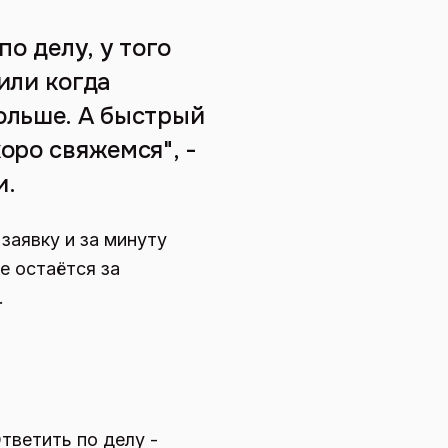
о делу, у того
или когда
ольше. А быстрый
оро свяжемся", -
и.
заявку и за минуту
е остаётся за
.
тветить по делу -