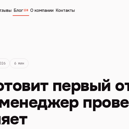
тзывы
Блог
О компании
Контакты
138
026
6 мин
отовит первый о
 менеджер прове
ляет