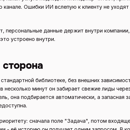
го канале. Ошибки ИИ вслепую к клиенту не уходят
ет, персональные данные держит внутри компании
 это устроено внутри.
 сторона
а стандартной библиотеке, без внешних зависимос
з в несколько минут он забирает свежие лиды чере
ль, она подбирается автоматически, а запасная з
недоступна.
риоритету: сначала поле "Задача", потом входящ
ии - её историю он получает одним запросом. В к