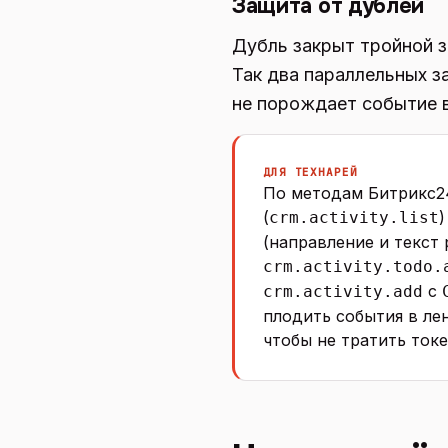
Защита от дублей
Дубль закрыт тройной з
Так два параллельных з
не порождает событие в
ДЛЯ ТЕХНАРЕЙ
По методам Битрикс24
(
)
crm.activity.list
(направление и текст
crm.activity.todo.
с
crm.activity.add
плодить события в ле
чтобы не тратить ток