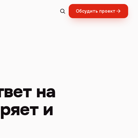
Обсудить проект
твет на
ряет и