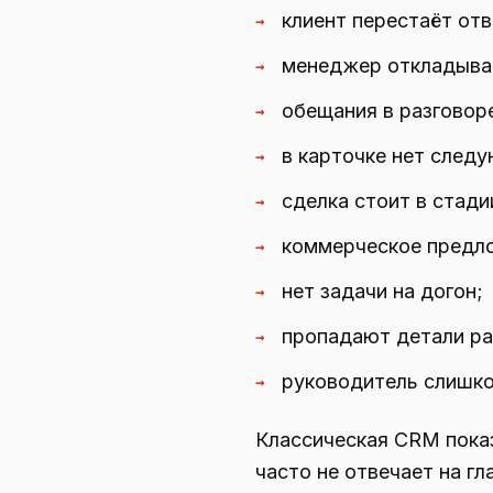
клиент перестаёт отв
→
менеджер откладыва
→
обещания в разговор
→
в карточке нет след
→
сделка стоит в стад
→
коммерческое предло
→
нет задачи на догон;
→
пропадают детали ра
→
руководитель слишко
→
Классическая CRM показ
часто не отвечает на г