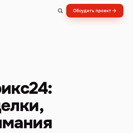
Обсудить проект
рикс24:
елки,
имания