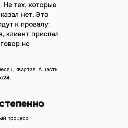
 Не тех, которые
казал нет. Это
дут к провалу:
я, клиент прислал
зговор не
есяц, квартал. А часть
кс24
.
остепенно
ый процесс: