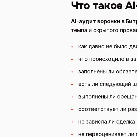
Что такое A
AI-аудит воронки в Би
темпа и скрытого прова
как давно не было дв
→
что происходило в зв
→
заполнены ли обязат
→
есть ли следующий ш
→
выполнены ли обещан
→
соответствует ли раз
→
не зависла ли сделка
→
не переоценивает ли
→