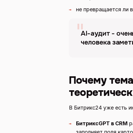
не превращается ли 
→
"
AI-аудит - оче
человека замети
Почему тема
теоретичес
В Битрикс24 уже есть и
БитриксGPT в CRM
р
→
заполняет поля карто