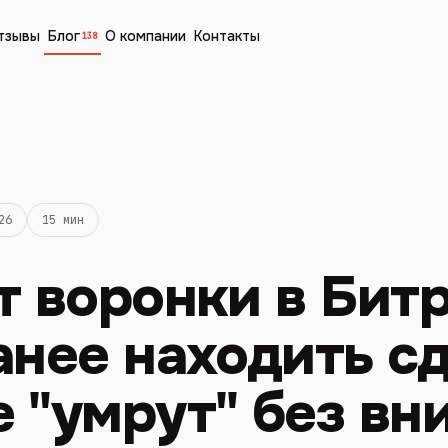
тзывы
Блог
О компании
Контакты
138
26
15 мин
т воронки в Бит
анее находить сд
 "умрут" без вн