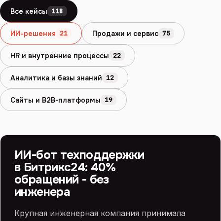
Все кейсы
118
ИИ-решения
Продажи и сервис
21
75
HR и внутренние процессы
22
Аналитика и базы знаний
12
Сайты и B2B-платформы
19
БИТРИКС24 И ИИ
ИИ
ИИ-бот техподдержки
в Битрикс24: 40%
обращений - без
инженера
Крупная инженерная компания принимала