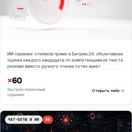
Как ResumeScan сократил разбор откликов с
нескольких часов до пары минут
ИИ-скрининг откликов прямо в Битрикс24: объективная
оценка каждого кандидата по компетенциям из текста
резюме вместо ручного чтения сотен анкет.
×
60
быстрее первичный
Открыть кейс
скрининг
ЧАТ-БОТЫ И ИИ
ИИ