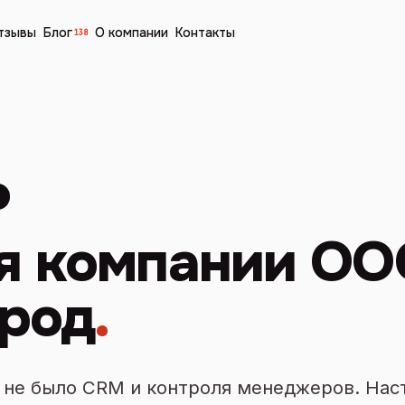
тзывы
Блог
О компании
Контакты
138
я компании ОО
ерод
.
 не было CRM и контроля менеджеров. Нас