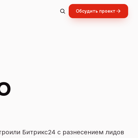
Обсудить проект
О
троили Битрикс24 с разнесением лидов