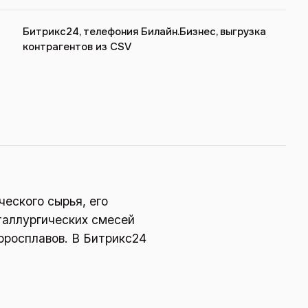
Битрикс24, телефония Билайн.Бизнес, выгрузка
контрагентов из CSV
еского сырья, его
таллургических смесей
рросплавов. В Битрикс24