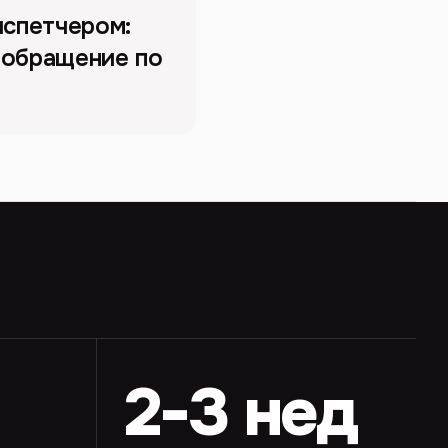
испетчером:
т обращение по
2-3 нед