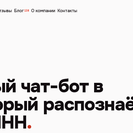
тзывы
Блог
О компании
Контакты
138
й чат-бот в
торый распозна
ИНН
.