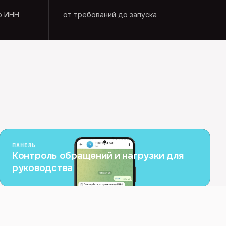
о ИНН
от требований до запуска
ПАНЕЛЬ
Контроль обращений и нагрузки для
руководства