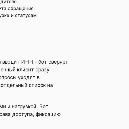
одителе
ута обращения
узке и статусам
и вводит ИНН - бот сверяет
лённый клиент сразу
опросы уходят в
 отдельный список на
и и нагрузкой. Бот
права доступа, фиксацию