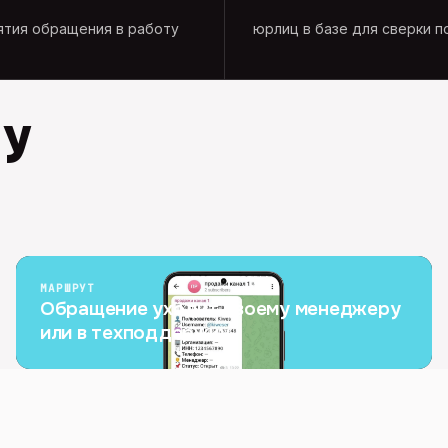
ятия обращения в работу
юрлиц в базе для сверки п
 у
МАРШРУТ
Обращение уходит своему менеджеру
или в техподдержку