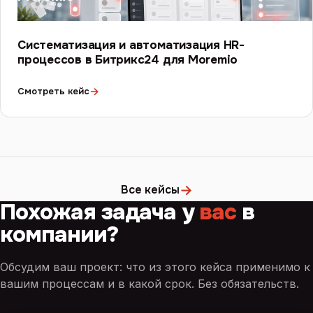
Систематизация и автоматизация HR-
процессов в Битрикс24 для Moremio
→
Смотреть кейс
→
Все кейсы
Похожая задача у
вас
в
компании?
Обсудим ваш проект: что из этого кейса применимо к
вашим процессам и в какой срок. Без обязательств.