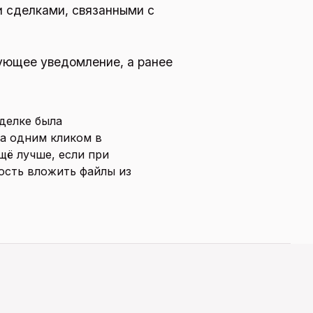
и сделками, связанными с
ующее уведомление, а ранее
делке была
а одним кликом в
щё лучше, если при
ость вложить файлы из