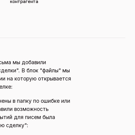
контрагента
исьма мы добавили
сделки". В блок "файлы" мы
тии на которую открывается
елке:
нены в папку по ошибке или
бавили возможность
бытий для писем была
ую сделку":