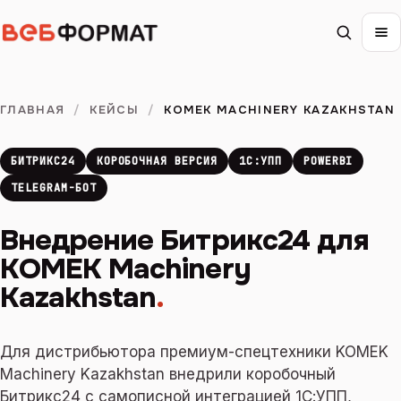
ГЛАВНАЯ
/
КЕЙСЫ
/
KOMEK MACHINERY KAZAKHSTAN
БИТРИКС24
КОРОБОЧНАЯ ВЕРСИЯ
1С:УПП
POWERBI
TELEGRAM-БОТ
Внедрение Битрикс24 для
KOMEK Machinery
Kazakhstan
.
Для дистрибьютора премиум-спецтехники KOMEK
Machinery Kazakhstan внедрили коробочный
Битрикс24 с самописной интеграцией 1С:УПП,