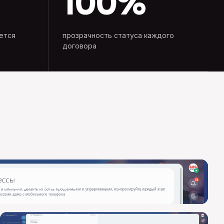
100%
ется
прозрачность статуса каждого
договора
сования на доске