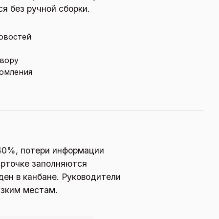
я без ручной сборки.
новостей
овору
домления
 40%, потери информации
арточке заполняются
ден в канбане. Руководители
узким местам.