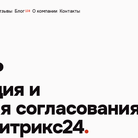
тзывы
Блог
О компании
Контакты
138
ия и
я согласовани
Битрикс24
.