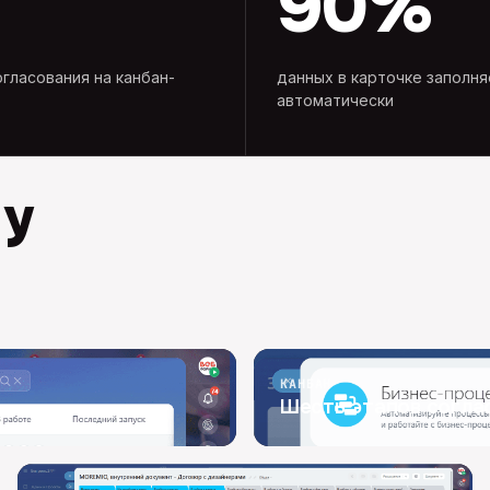
90%
огласования на канбан-
данных в карточке заполня
автоматически
 у
КАНБАН
Шесть этапов согла