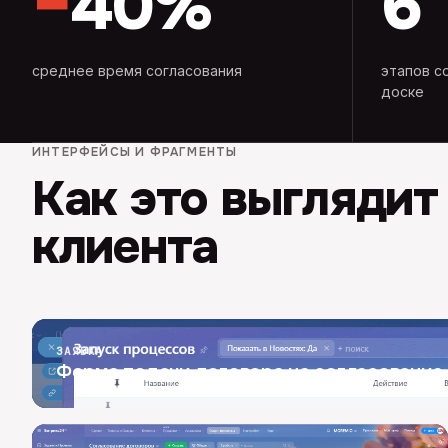
−
40%
6
среднее время согласования
этапов с
доске
ИНТЕРФЕЙСЫ И ФРАГМЕНТЫ
Как это выглядит
клиента
ЗАЯВКА
Форма подачи договора на согласование