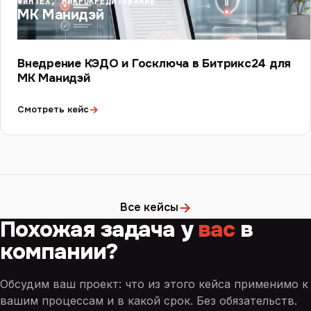
ФИНТЕХ, МИКРОКРЕДИТОВАНИЕ
МК Манидэй
Внедрение КЭДО и Госключа в Битрикс24 для
МК Манидэй
→
Смотреть кейс
→
Все кейсы
Похожая задача у
вас
в
компании?
Обсудим ваш проект: что из этого кейса применимо к
вашим процессам и в какой срок. Без обязательств.