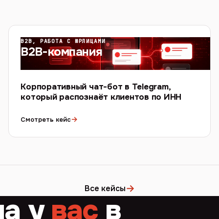
B2B, РАБОТА С ЮРЛИЦАМИ
B2B-компания
Корпоративный чат-бот в Telegram,
который распознаёт клиентов по ИНН
→
Смотреть кейс
→
Все кейсы
ча у
вас
в