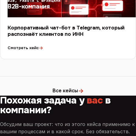
B2B, РАБОТА С ЮРЛИЦАМИ
B2B-компания
Корпоративный чат-бот в Telegram, который
распознаёт клиентов по ИНН
→
Смотреть кейс
→
Все кейсы
Похожая задача у
вас
в
компании?
Обсудим ваш проект: что из этого кейса применимо к
вашим процессам и в какой срок. Без обязательств.