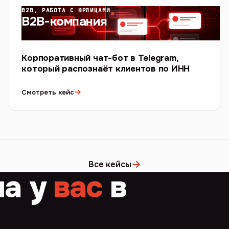
B2B, РАБОТА С ЮРЛИЦАМИ
B2B-компания
Корпоративный чат-бот в Telegram,
который распознаёт клиентов по ИНН
→
Смотреть кейс
→
Все кейсы
ча у
вас
в