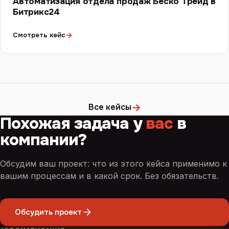
Автоматизация отдела продаж Беско Трейд в
Битрикс24
→
Смотреть кейс
→
Все кейсы
Похожая задача у
вас
в
компании?
Обсудим ваш проект: что из этого кейса применимо к
вашим процессам и в какой срок. Без обязательств.
Обсудить проект