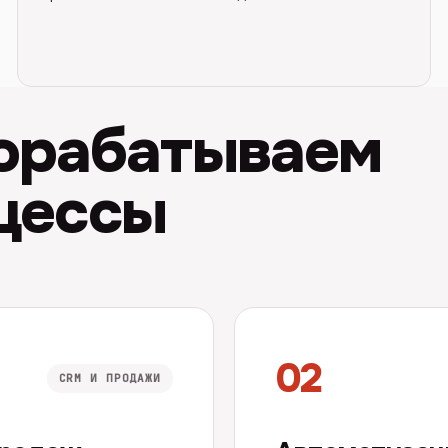
дорабатываем
цессы
02
CRM И ПРОДАЖИ