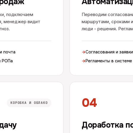
продаж
Автоматизац
ки, подключаем
Переводим согласовани
я, менеджер видит
маршрутами, сроками и
гноз.
люди - решения. Реглам
и почта
→
Согласования и заявки
я РОПа
→
Регламенты в системе
04
КОРОБКА И ОБЛАКО
адачу
Доработка п