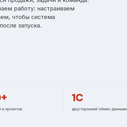
ваем работу: настраиваем
ем, чтобы система
после запуска.
0+
1С
 и проектов
двусторонний обмен данным