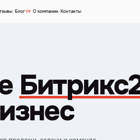
тзывы
Блог
О компании
Контакты
138
е
Битрикс
бизнес
ся продажи, задачи и команда.