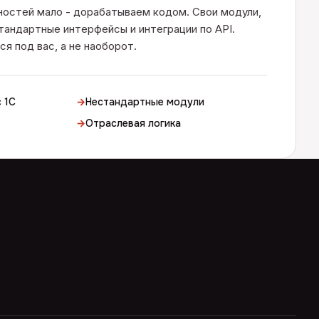
остей мало - дорабатываем кодом. Свои модули,
тандартные интерфейсы и интеграции по API.
я под вас, а не наоборот.
 1С
→
Нестандартные модули
→
Отраслевая логика