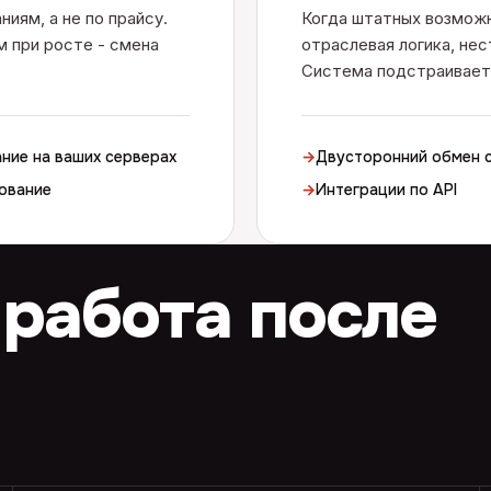
иям, а не по прайсу.
Когда штатных возможн
 при росте - смена
отраслевая логика, нес
Система подстраиваетс
ние на ваших серверах
→
Двусторонний обмен с
ование
→
Интеграции по API
 работа после