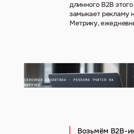
длинного B2B этого 
замыкает рекламу н
Метрику, ежедневны
СКВОЗНАЯ АНАЛИТИКА · РЕКЛАМА УЧИТСЯ НА
ВЫРУЧКЕ
Возьмём B2B-ин