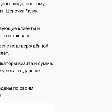
дного лида, поэтому
т. Цепочка "клик -
твующие клиенты и
кто и так ваш.
после подтверждённой
лёт.
каторы визита и сумма.
не уезжают дальше
едены по своим
а.