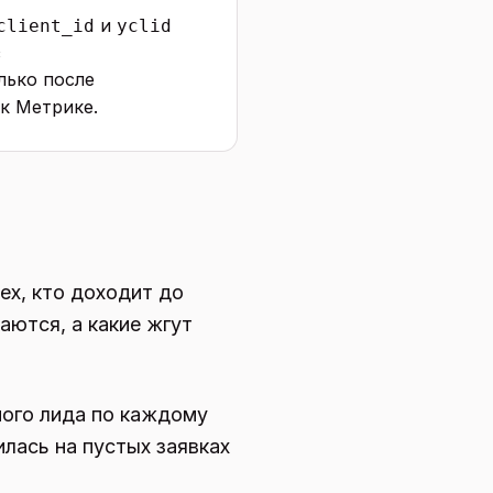
и
client_id
yclid
з
лько после
к Метрике.
ех, кто доходит до
аются, а какие жгут
ного лида по каждому
илась на пустых заявках