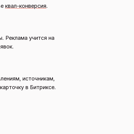
ье
квал-конверсия
.
. Реклама учится на
явок.
влениям, источникам,
карточку в Битриксе.