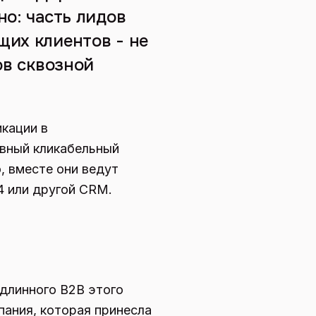
но: часть лидов
щих клиентов - не
ов сквозной
икации в
евный кликабельный
, вместе они ведут
4 или другой CRM.
 длинного B2B этого
пания, которая принесла