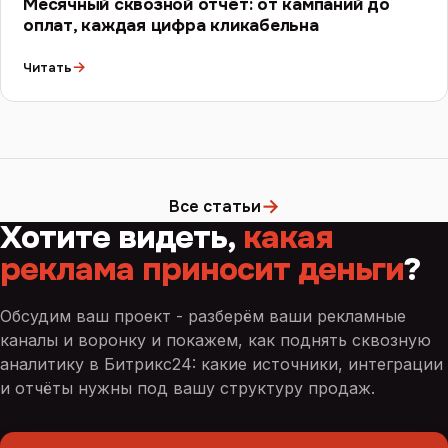
Месячный сквозной отчёт: от кампаний до
оплат, каждая цифра кликабельна
→
Читать
→
Все статьи
Хотите видеть,
какая
реклама приносит деньги
?
Обсудим ваш проект - разберём ваши рекламные
каналы и воронку и покажем, как поднять сквозную
аналитику в Битрикс24: какие источники, интеграции
и отчёты нужны под вашу структуру продаж.