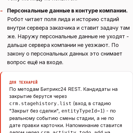
Персональные данные в контуре компании.
→
Робот читает поля лида и историю стадий
внутри сервера заказчика и ставит задачу там
же. Наружу персональные данные не уходят -
дальше сервера компании не уезжают. По
закону о персональных данных это снимает
вопрос ещё на входе.
ДЛЯ ТЕХНАРЕЙ
По методам Битрикс24 REST. Кандидаты на
закрытие берутся через
(вход в стадию
crm.stagehistory.list
"Закрыт без сделки",
) - по
entityTypeId=1
реальному событию смены стадии, а не по
дате правки карточки. Напоминание ставится
делом через
на
crm.activity.todo.add