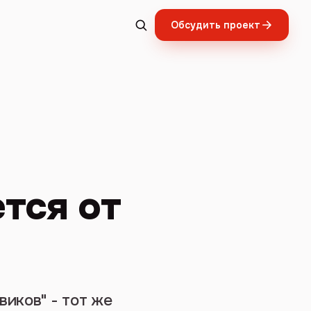
Обсудить проект
тся от
иков" - тот же