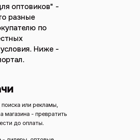
ля оптовиков" -
это разные
окупателю по
естных
 условия. Ниже -
портал.
ачи
 поиска или рекламы,
ча магазина - превратить
вести до оплаты.
 - дилеры, оптовые