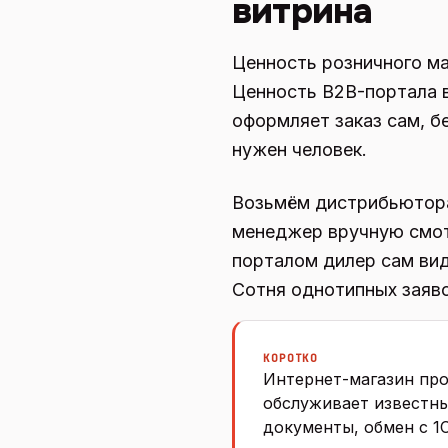
витрина
Ценность розничного маг
Ценность B2B-портала в
оформляет заказ сам, 
нужен человек.
Возьмём дистрибьютора 
менеджер вручную смотр
порталом дилер сам вид
Сотня однотипных заяво
КОРОТКО
Интернет-магазин про
обслуживает известных
документы, обмен с 1