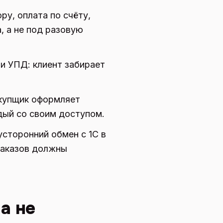
ру, оплата по счёту,
, а не под разовую
 и УПД: клиент забирает
акупщик оформляет
дый со своим доступом.
усторонний обмен с 1С в
заказов должны
а не