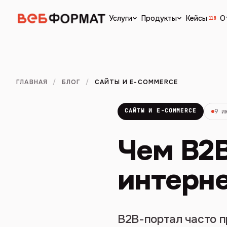
Кейсы
О
Услуги
Продукты
118
ГЛАВНАЯ
/
БЛОГ
/
САЙТЫ И E-COMMERCE
САЙТЫ И E-COMMERCE
9 и
Чем B2B
интерне
B2B-портал часто п