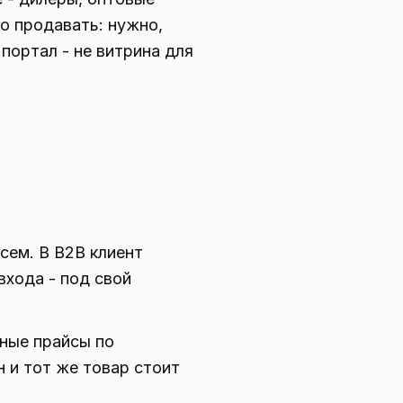
го продавать: нужно,
портал - не витрина для
сем. В B2B клиент
входа - под свой
ьные прайсы по
 и тот же товар стоит