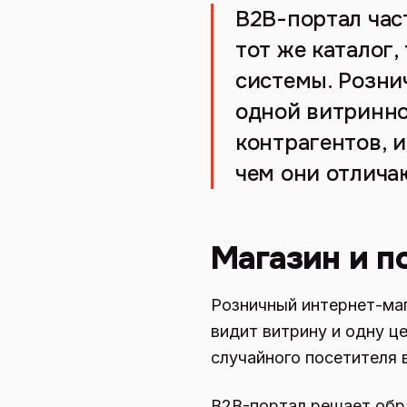
B2B-портал час
тот же каталог,
системы. Розни
одной витринно
контрагентов, и
чем они отлича
Магазин и п
Розничный интернет-маг
видит витрину и одну це
случайного посетителя в
B2B-портал решает обра