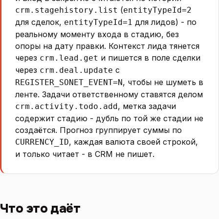
(
crm.stagehistory.list
entityTypeId=2
для сделок,
для лидов) - по
entityTypeId=1
реальному моменту входа в стадию, без
опоры на дату правки. Контекст лида тянется
через
и пишется в поле сделки
crm.lead.get
через
с
crm.deal.update
, чтобы не шуметь в
REGISTER_SONET_EVENT=N
ленте. Задачи ответственному ставятся делом
, метка задачи
crm.activity.todo.add
содержит стадию - дубль по той же стадии не
создаётся. Прогноз группирует суммы по
, каждая валюта своей строкой,
CURRENCY_ID
и только читает - в CRM не пишет.
Что это даёт