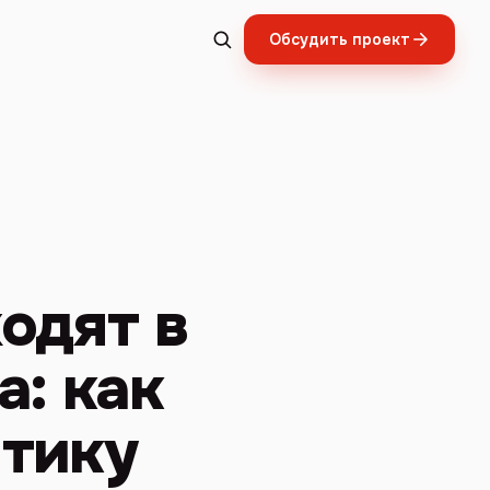
Обсудить проект
одят в
а: как
итику