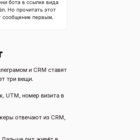
ени бота в ссылке вида
ёл. Но прочитать этот
т сообщение первым.
т
Телеграмом и CRM ставят
ет три вещи.
к, UTM, номер визита в
джеры отвечают из CRM,
. Дальше лид живёт в