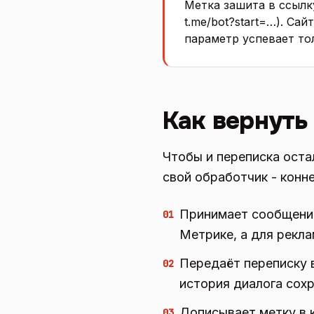
Метка зашита в ссылку
t.me/bot?start=…). Са
параметр успевает то
Как вернуть
Чтобы и переписка оста
свой обработчик - конн
Принимает сообщение 
01
Метрике, а для рекл
Передаёт переписку 
02
история диалога сохр
Дописывает метку в 
03