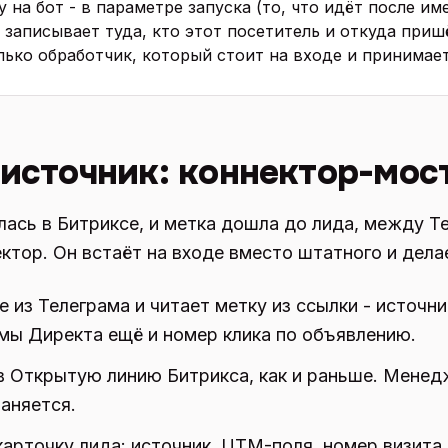
 на бот - в параметре запуска (то, что идёт после им
йт записывает туда, кто этот посетитель и откуда приш
лько обработчик, который стоит на входе и принимае
 источник: коннектор-мос
лась в Битриксе, и метка дошла до лида, между 
ектор. Он встаёт на входе вместо штатного и дела
из Телеграма и читает метку из ссылки - источни
амы Директа ещё и номер клика по объявлению.
в Открытую линию Битрикса, как и раньше. Мене
аняется.
карточку лида: источник, UTM-поля, номер визита