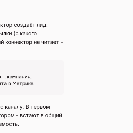
ктор создаёт лид.
ылки (с какого
й коннектор не читает -
т, кампания,
ита в Метрике.
о каналу. В первом
тором - встают в общий
емость.