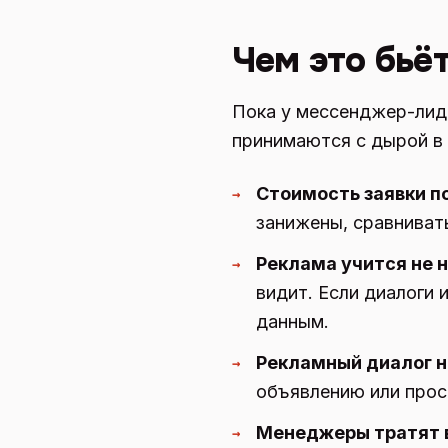
Чем это бьё
Пока у мессенджер-лидо
принимаются с дырой в
Стоимость заявки п
→
занижены, сравниват
Реклама учится не н
→
видит. Если диалоги 
данным.
Рекламный диалог н
→
объявлению или прост
Менеджеры тратят в
→