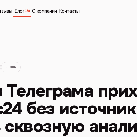
тзывы
Блог
О компании
Контакты
138
8 мин
 Телеграма прих
24 без источник
 сквозную анал