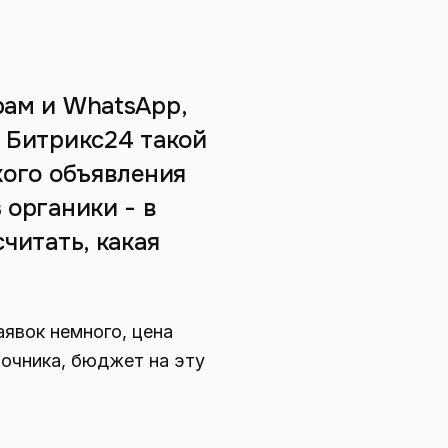
рам и WhatsApp,
В Битрикс24 такой
кого объявления
 органики - в
считать, какая
аявок немного, цена
очника, бюджет на эту