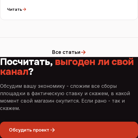
→
Читать
→
Все статьи
Посчитать,
выгоден ли свой
канал
?
Обсудим вашу экономику - сложим все сборы
площадки в фактическую ставку и скажем, в какой
момент свой магазин окупится. Если рано - так и
скажем.
Обсудить проект