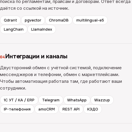
поиска по регламентам, прайсам и договорам. Ответ всегда
даётся со ссылкой на источник.
Qdrant
pgvector
ChromaDB
multilingual-e5
LangChain
LlamaIndex
Интеграции и каналы
04
Двусторонний обмен с учётной системой, подключение
мессенджеров и телефонии, обмен с маркетплейсами.
Чтобы автоматизация работала там, где работают ваши
сотрудники.
1С УТ / КА / ERP
Telegram
WhatsApp
Wazzup
IP-телефония
amoCRM
REST API
КЭДО