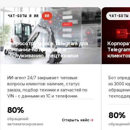
ЧАТ-БОТЫ И ИИ
ИИ
ЧАТ-БОТЫ
Нейросотрудник в Telegram для
Корпора
компании по продаже и
Telegram
обслуживанию спецтехники
клиенто
ИИ-агент 24/7 закрывает типовые
Бот опред
вопросы клиентов: наличие, статус
из 3000 ю
заказа, подбор техники и запчастей по
обращени
VIN - с данными из 1С и телефонии.
техподде
80%
80%
обращений
Открыть кейс
автоматизировано
обращений