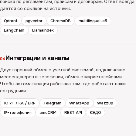
поиска по регламентам, прайсам и договорам. Ответ всегда
даётся со ссылкой на источник.
Qdrant
pgvector
ChromaDB
multilingual-e5
LangChain
LlamaIndex
Интеграции и каналы
04
Двусторонний обмен с учётной системой, подключение
мессенджеров и телефонии, обмен с маркетплейсами.
Чтобы автоматизация работала там, где работают ваши
сотрудники.
1С УТ / КА / ERP
Telegram
WhatsApp
Wazzup
IP-телефония
amoCRM
REST API
КЭДО