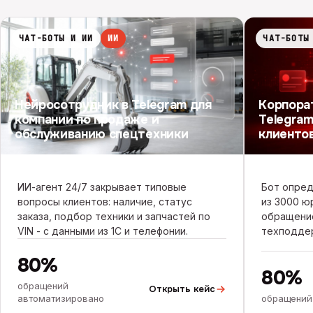
ЧАТ-БОТЫ И ИИ
ИИ
ЧАТ-БОТЫ
Нейросотрудник в Telegram для
Корпора
компании по продаже и
Telegram
обслуживанию спецтехники
клиенто
ИИ-агент 24/7 закрывает типовые
Бот опред
вопросы клиентов: наличие, статус
из 3000 ю
заказа, подбор техники и запчастей по
обращени
VIN - с данными из 1С и телефонии.
техподде
80%
80%
обращений
Открыть кейс
автоматизировано
обращений