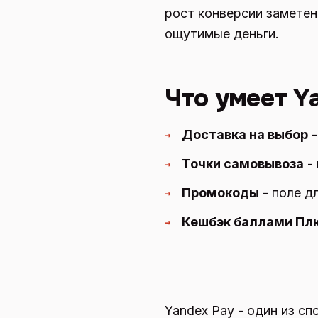
рост конверсии заметен
ощутимые деньги.
Что умеет Y
Доставка на выбор
-
→
Точки самовывоза
- 
→
Промокоды
- поле д
→
Кешбэк баллами Пл
→
Yandex Pay - один из с