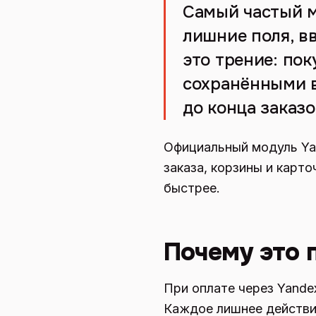
Самый частый мо
лишние поля, вв
это трение: пок
сохранёнными в
до конца заказо
Официальный модуль Yan
заказа, корзины и карт
быстрее.
Почему это 
При оплате через Yande
Каждое лишнее действие