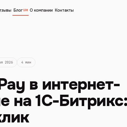
тзывы
Блог
О компании
Контакты
138
ая 2026
4 мин
Pay в интернет-
е на 1С-Битрикс:
клик