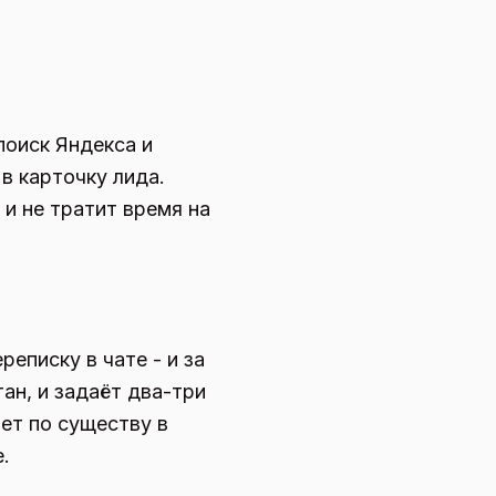
поиск Яндекса и
в карточку лида.
и не тратит время на
еписку в чате - и за
ан, и задаёт два-три
ет по существу в
.