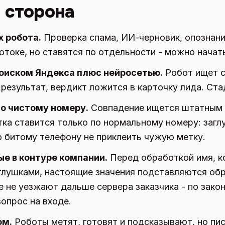
 сторона
 робота.
Проверка спама, ИИ-черновик, опознание
токе, но ставятся по отдельности - можно начать
оиском Яндекса плюс нейросетью.
Робот ищет сл
результат, вердикт ложится в карточку лида. Ста
по чистому номеру.
Совпадение ищется штатным 
тка ставится только по нормальному номеру: заг
о битому телефону не приклеить чужую метку.
е в контуре компании.
Перед обработкой имя, к
глушками, настоящие значения подставляются обр
 не уезжают дальше сервера заказчика - по зако
опрос на входе.
ом.
Роботы метят, готовят и подсказывают, но пи