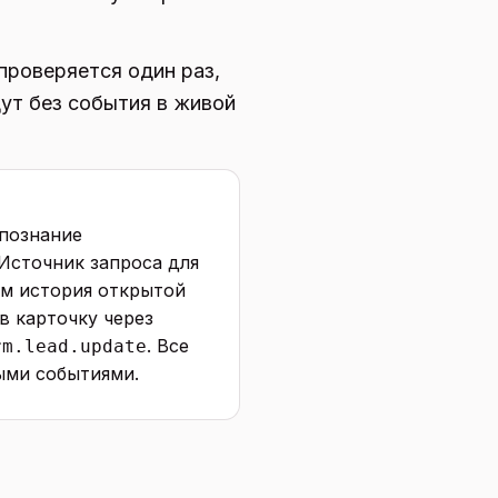
проверяется один раз,
дут без события в живой
опознание
 Источник запроса для
тем история открытой
в карточку через
. Все
rm.lead.update
ными событиями.