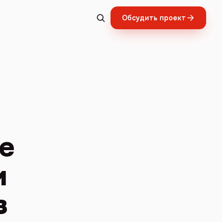
Обсудить проект
е
и
в