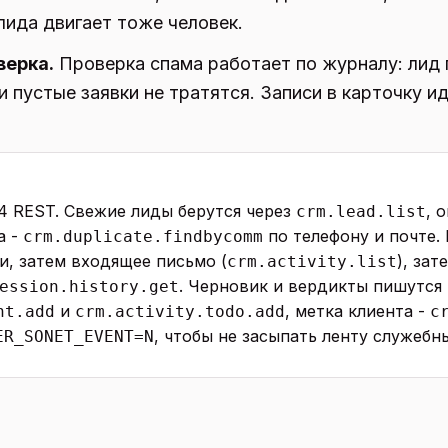
лида двигает тоже человек.
верка.
Проверка спама работает по журналу: лид 
и пустые заявки не тратятся. Записи в карточку и
 REST. Свежие лиды берутся через
, 
crm.lead.list
а -
по телефону и почте.
crm.duplicate.findbycomm
и, затем входящее письмо (
), за
crm.activity.list
. Черновик и вердикты пишутся 
ession.history.get
и
, метка клиента -
nt.add
crm.activity.todo.add
c
, чтобы не засыпать ленту служеб
ER_SONET_EVENT=N