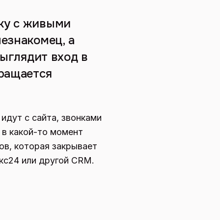
ку с живыми
езнакомец, а
выглядит вход в
бращается
идут с сайта, звонками
и в какой-то момент
ов, которая закрывает
икс24 или другой CRM.