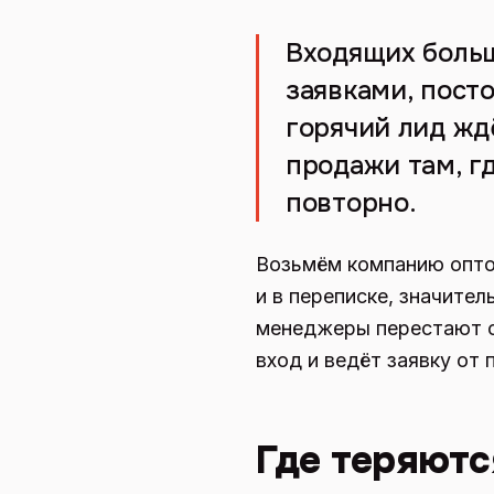
Входящих больш
заявками, пост
горячий лид ждё
продажи там, г
повторно.
Возьмём компанию оптов
и в переписке, значител
менеджеры перестают сп
вход и ведёт заявку от
Где теряютс