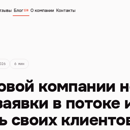
тзывы
Блог
О компании
Контакты
138
026
6 мин
овой компании н
заявки в потоке 
ь своих клиенто