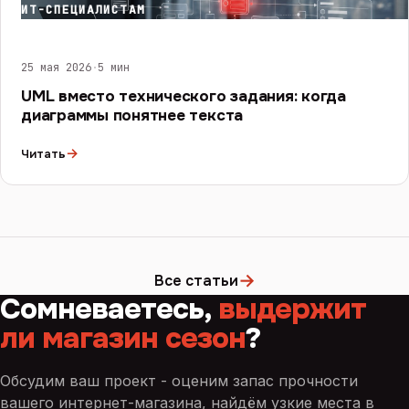
ИТ-СПЕЦИАЛИСТАМ
25 мая 2026
·
5 мин
UML вместо технического задания: когда
диаграммы понятнее текста
→
Читать
→
Все статьи
Сомневаетесь,
выдержит
ли магазин сезон
?
Обсудим ваш проект - оценим запас прочности
вашего интернет-магазина, найдём узкие места в