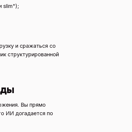
 slim");
рузку и сражаться со
чник структурированной
нды
ожения. Вы прямо
что ИИ догадается по