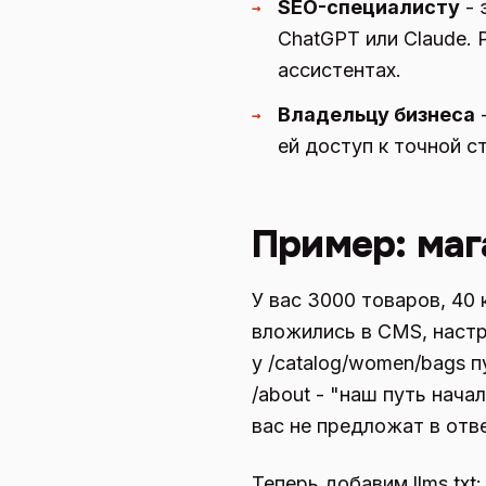
SEO-специалисту
- 
→
ChatGPT или Claude. 
ассистентах.
Владельцу бизнеса
-
→
ей доступ к точной ст
Пример: маг
У вас 3000 товаров, 40 
вложились в CMS, настр
у /catalog/women/bags п
/about - "наш путь нача
вас не предложат в отве
Теперь добавим llms.txt: