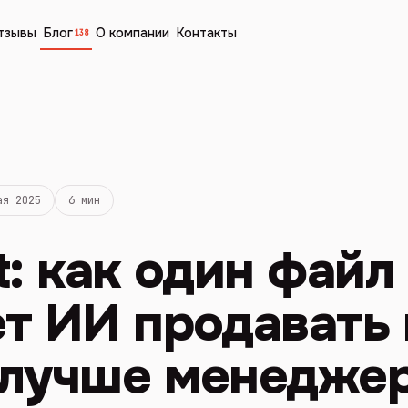
тзывы
Блог
О компании
Контакты
138
ая 2025
6 мин
t: как один файл
т ИИ продавать
 лучше менедже