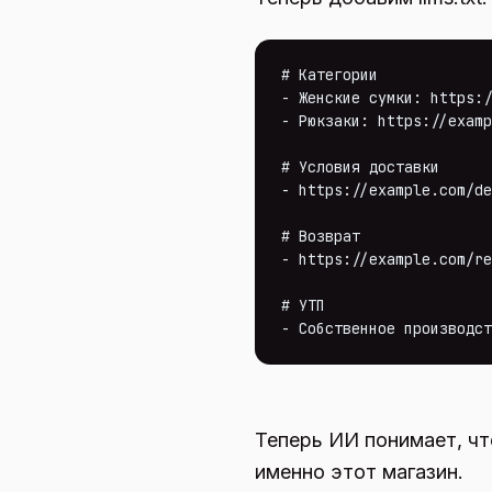
# Категории

- Женские сумки: https:/
- Рюкзаки: https://examp
# Условия доставки

- https://example.com/de
# Возврат

- https://example.com/re
# УТП

- Собственное производст
Теперь ИИ понимает, чт
именно этот магазин.