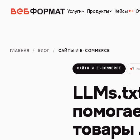
Кейсы
О
Услуги
Продукты
118
ГЛАВНАЯ
/
БЛОГ
/
САЙТЫ И E-COMMERCE
САЙТЫ И E-COMMERCE
7 м
LLMs.tx
помогае
товары