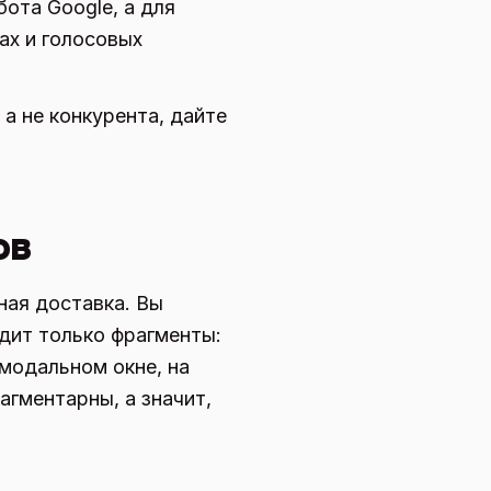
бота Google, а для
ах и голосовых
а не конкурента, дайте
ов
ная доставка. Вы
идит только фрагменты:
 модальном окне, на
агментарны, а значит,