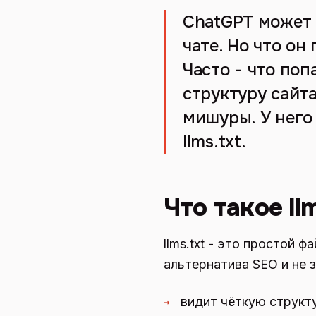
ChatGPT может 
чате. Но что он
Часто - что поп
структуру сайта
мишуры. У него 
llms.txt.
Что такое ll
llms.txt - это простой 
альтернатива SEO и не 
видит чёткую структ
→