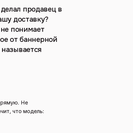
 делал продавец в
вашу доставку?
о не понимает
ное от баннерной
и называется
апрямую. Не
чит, что модель: