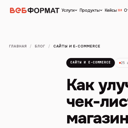
Кейсы
О
Услуги
Продукты
118
ГЛАВНАЯ
/
БЛОГ
/
САЙТЫ И E-COMMERCE
САЙТЫ И E-COMMERCE
25 
Как улу
чек-лис
магази