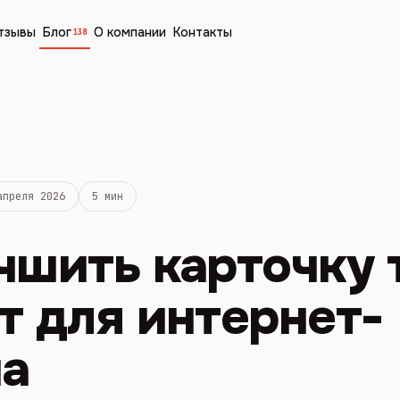
тзывы
Блог
О компании
Контакты
138
апреля 2026
5 мин
чшить карточку 
т для интернет-
на