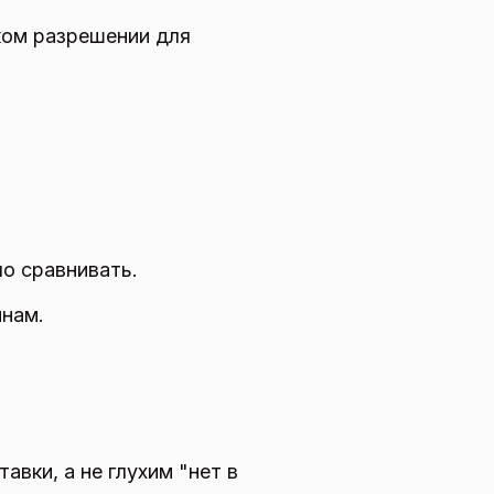
ком разрешении для
о сравнивать.
инам.
авки, а не глухим "нет в