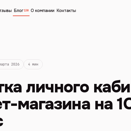
тзывы
Блог
О компании
Контакты
138
марта 2026
4 мин
ка личного каби
т-магазина на 1
с