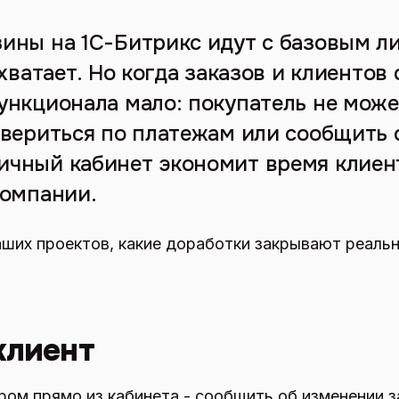
ины на 1С-Битрикс идут с базовым л
 хватает. Но когда заказов и клиентов
ункционала мало: покупатель не може
свериться по платежам или сообщить 
чный кабинет экономит время клиент
компании.
ших проектов, какие доработки закрывают реаль
клиент
ом прямо из кабинета - сообщить об изменении з