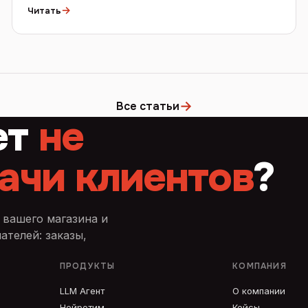
→
Читать
→
Все статьи
ет
не
ачи клиентов
?
 вашего магазина и
телей: заказы,
ПРОДУКТЫ
КОМПАНИЯ
LLM Агент
О компании
Нейротим
Кейсы