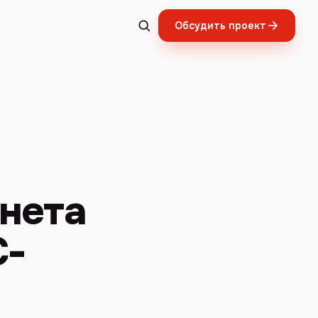
Обсудить проект
нета
С-