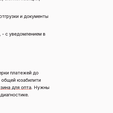
отгрузки и документы
, - с уведомлением в
верки платежей до
ь общей юзабилити
зина для опта
. Нужны
 диагностике.