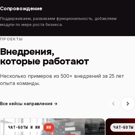
Сопровождение
Поддерживаем, развиваем функциональность, добавляем
модули по мере роста бизнеса.
ПРОЕКТЫ
Внедрения,
которые работают
Несколько примеров из 500+ внедрений за 25 лет
опыта команды.
Все кейсы направления →
ЧАТ-БОТЫ И ИИ
ИИ
ЧАТ-БОТЫ