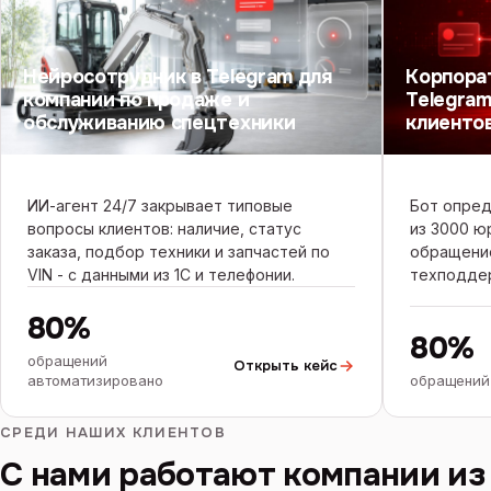
Нейросотрудник в Telegram для
Корпора
компании по продаже и
Telegram
обслуживанию спецтехники
клиенто
ИИ-агент 24/7 закрывает типовые
Бот опред
вопросы клиентов: наличие, статус
из 3000 ю
заказа, подбор техники и запчастей по
обращени
VIN - с данными из 1С и телефонии.
техподде
80%
80%
обращений
Открыть кейс
автоматизировано
обращений
СРЕДИ НАШИХ КЛИЕНТОВ
С нами работают компании из