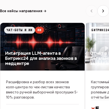
Все кейсы направления →
ЧАТ-БОТЫ И ИИ
ИИ
БИТРИКС2
Интеграция LLM-агента в
Отчёт в
Битрикс24 для анализа звонков в
детальн
медцентре
затрат 
Расшифровка и разбор всех звонков
Кастомный
колл-центра по чек-листам качества
группиров
вместо ручной выборочной прослушки 5-
ролевым д
10% разговоров.
отчёты Би