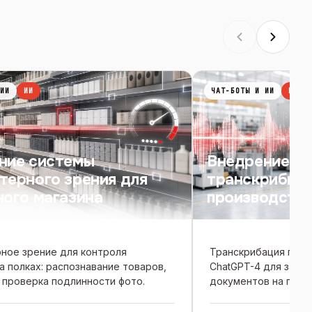
ИИ
ИИ
ЧАТ-БОТЫ И ИИ
ИИ
ние системы
Внедрение те
терного зрения для
транскрибиро
ного магазина
производстве
ное зрение для контроля
Транскрибация голо
а полках: распознавание товаров,
ChatGPT-4 для заме
 проверка подлинности фото.
документов на прои