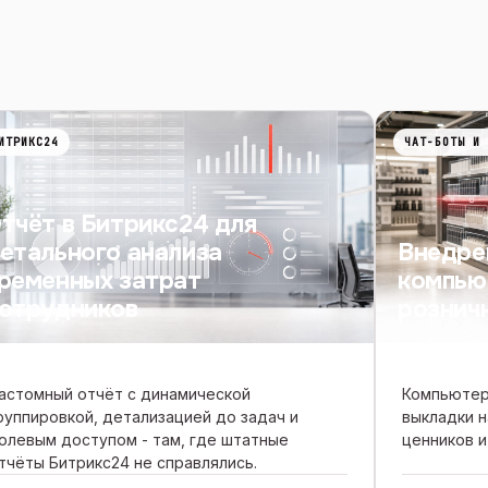
ИТРИКС24
ЧАТ-БОТЫ И 
тчёт в Битрикс24 для
етального анализа
Внедре
ременных затрат
компью
отрудников
рознич
астомный отчёт с динамической
Компьютер
руппировкой, детализацией до задач и
выкладки н
олевым доступом - там, где штатные
ценников и
тчёты Битрикс24 не справлялись.