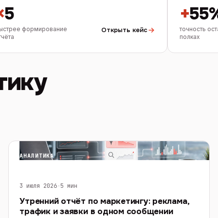
×
5
+
55
ыстрее формирование
точность ост
Открыть кейс
тчёта
полках
тику
АНАЛИТИКА
3 июля 2026
·
5 мин
Утренний отчёт по маркетингу: реклама,
трафик и заявки в одном сообщении