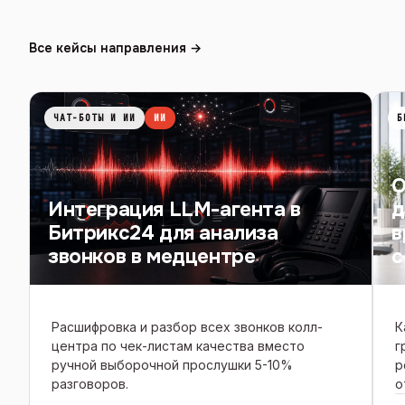
Все кейсы направления →
ЧАТ-БОТЫ И ИИ
ИИ
Б
О
Интеграция LLM-агента в
д
Битрикс24 для анализа
в
звонков в медцентре
с
Расшифровка и разбор всех звонков колл-
К
центра по чек-листам качества вместо
г
ручной выборочной прослушки 5-10%
р
разговоров.
о