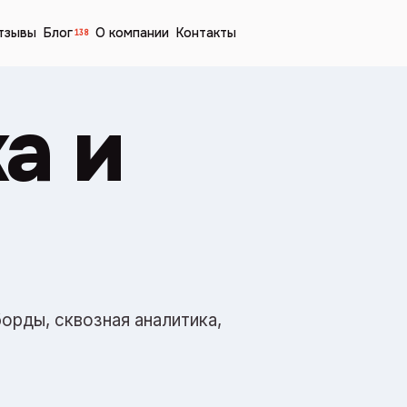
тзывы
Блог
О компании
Контакты
138
а и
борды, сквозная аналитика,