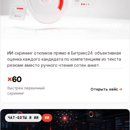
Как ResumeScan сократил разбор откликов с
нескольких часов до пары минут
ИИ-скрининг откликов прямо в Битрикс24: объективная
оценка каждого кандидата по компетенциям из текста
резюме вместо ручного чтения сотен анкет.
×
60
быстрее первичный
Открыть кейс
скрининг
ЧАТ-БОТЫ И ИИ
ИИ