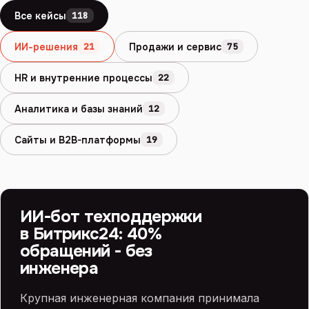
Все кейсы
118
ИИ-решения
Продажи и сервис
21
75
HR и внутренние процессы
22
Аналитика и базы знаний
12
Сайты и B2B-платформы
19
БИТРИКС24 И ИИ
ИИ
ИИ-бот техподдержки
в Битрикс24: 40%
обращений - без
инженера
Крупная инженерная компания принимала