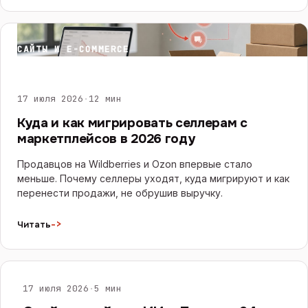
САЙТЫ И E-COMMERCE
17 июля 2026
·
12 мин
Куда и как мигрировать селлерам с
маркетплейсов в 2026 году
Продавцов на Wildberries и Ozon впервые стало
меньше. Почему селлеры уходят, куда мигрируют и как
перенести продажи, не обрушив выручку.
->
Читать
ИИ И ЧАТ-БОТЫ
17 июля 2026
·
5 мин