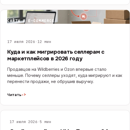
САЙТЫ И E-COMMERCE
17 июля 2026
·
12 мин
Куда и как мигрировать селлерам с
маркетплейсов в 2026 году
Продавцов на Wildberries и Ozon впервые стало
меньше. Почему селлеры уходят, куда мигрируют и как
перенести продажи, не обрушив выручку.
->
Читать
ИИ И ЧАТ-БОТЫ
17 июля 2026
·
5 мин