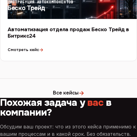
ДИСТРИБУЦИЯ АВТОКОМПОНЕНТОВ
Беско Трейд
Автоматизация отдела продаж Беско Трейд в
Битрикс24
→
Смотреть кейс
→
Все кейсы
Похожая задача у
вас
в
компании?
Обсудим ваш проект: что из этого кейса применимо к
вашим процессам и в какой срок. Без обязательств.