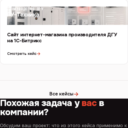
ПРОИЗВОДСТВО ДГУ
РУ-Техника
Сайт интернет-магазина производителя ДГУ
на 1С-Битрикс
→
Смотреть кейс
→
Все кейсы
Похожая задача у
вас
в
компании?
Обсудим ваш проект: что из этого кейса применимо к