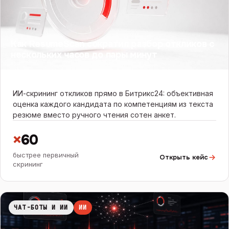
Как ResumeScan сократил разбор откликов с
нескольких часов до пары минут
ИИ-скрининг откликов прямо в Битрикс24: объективная
оценка каждого кандидата по компетенциям из текста
резюме вместо ручного чтения сотен анкет.
×
60
быстрее первичный
Открыть кейс
скрининг
ЧАТ-БОТЫ И ИИ
ИИ