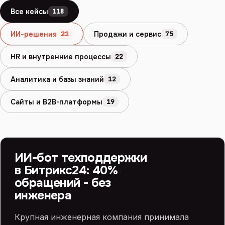
Все кейсы
118
ИИ-решения
Продажи и сервис
21
75
HR и внутренние процессы
22
Аналитика и базы знаний
12
Сайты и B2B-платформы
19
БИТРИКС24 И ИИ
ИИ
ИИ-бот техподдержки
в Битрикс24: 40%
обращений - без
инженера
Крупная инженерная компания принимала