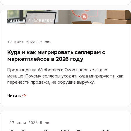
САЙТЫ И E-COMMERCE
17 июля 2026
·
12 мин
Куда и как мигрировать селлерам с
маркетплейсов в 2026 году
Продавцов на Wildberries и Ozon впервые стало
меньше. Почему селлеры уходят, куда мигрируют и как
перенести продажи, не обрушив выручку.
->
Читать
ИИ И ЧАТ-БОТЫ
17 июля 2026
·
5 мин