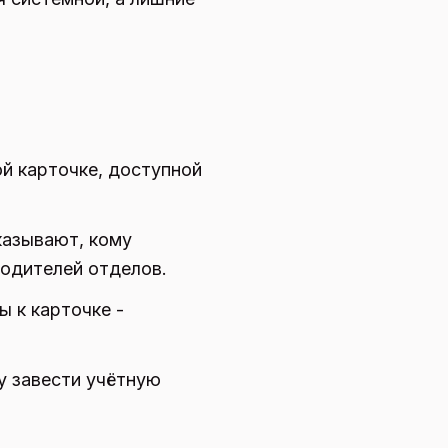
й карточке, доступной
казывают, кому
водителей отделов.
 к карточке -
у завести учётную