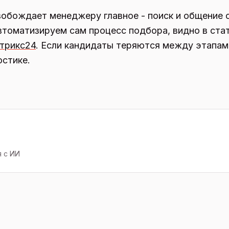
обождает менеджеру главное - поиск и общение с
автоматизируем сам процесс подбора, видно в ста
итрикс24
. Если кандидаты теряются между этапам
остике.
я с ИИ