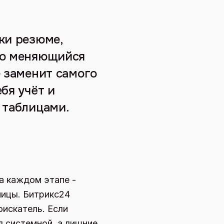
ки резюме,
нно меняющийся
е заменит самого
бя учёт и
 таблицами.
а каждом этапе -
ницы. Битрикс24
оискатель. Если
я системной, а лишние