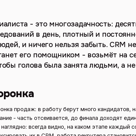
иалиста - это многозадачность: десят
седований в день, плотный и постоя
юдей, и ничего нельзя забыть. CRM н
танет его помощником - возьмёт на се
тобы голова была занята людьми, а не
воронка
онка продаж: в работу берут много кандидатов, н
вание - часть отсеивается, до финала доходят еди
 наглядно: всегда видно, на каком этапе каждый с
ксировать их в CRM, работа рекрутера становитс