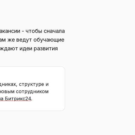
акансии - чтобы сначала
Там же ведут обучающие
уждают идеи развития
дниках, структуре и
 новым сотрудником
а Битрикс24
.