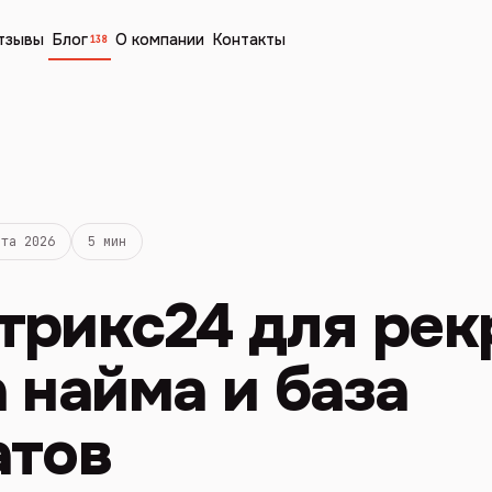
тзывы
Блог
О компании
Контакты
138
рта 2026
5 мин
рикс24 для рек
 найма и база
атов