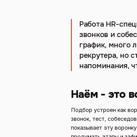
Работа HR-спец
звонков и собе
график, много л
рекрутера, но с
напоминания, ч
Наём - это 
Подбор устроен как вор
звонок, тест, собеседо
показывает эту воронку
продумать этапы и зафи