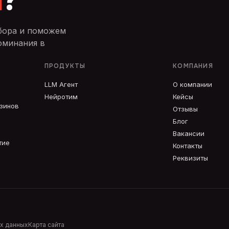
а
?
бора и поможем
оминания в
.
ПРОДУКТЫ
КОМПАНИЯ
LLM Агент
О компании
Нейротим
Кейсы
азинов
Отзывы
Блог
Вакансии
тие
Контакты
Реквизиты
х данных
Карта сайта