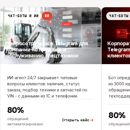
ЧАТ-БОТЫ И ИИ
ИИ
ЧАТ-БОТЫ
Нейросотрудник в Telegram для
Корпора
компании по продаже и
Telegram
обслуживанию спецтехники
клиенто
ИИ-агент 24/7 закрывает типовые
Бот опред
вопросы клиентов: наличие, статус
из 3000 ю
заказа, подбор техники и запчастей по
обращени
VIN - с данными из 1С и телефонии.
техподде
80%
80%
обращений
Открыть кейс
автоматизировано
обращений