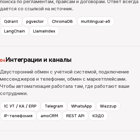
поиска по регламентам, прайсам и договорам. Ответ всегда
даётся со ссылкой на источник.
Qdrant
pgvector
ChromaDB
multilingual-e5
LangChain
LlamaIndex
Интеграции и каналы
04
Двусторонний обмен с учётной системой, подключение
мессенджеров и телефонии, обмен с маркетплейсами.
Чтобы автоматизация работала там, где работают ваши
сотрудники.
1С УТ / КА / ERP
Telegram
WhatsApp
Wazzup
IP-телефония
amoCRM
REST API
КЭДО