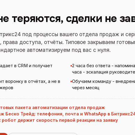
не теряются, сделки не з
трикс24 под процессы вашего отдела продаж и сер
, права доступа, отчёты. Типовое закрываем готов
андартное автоматизируем под вас с нуля.
адает в CRM и получает
2 часа без ответа - напомин
часа - эскалация руководит
т воронку в отчётах, а не в
Обучаем команду - внедрен
джеров
через месяц
отовых пакета автоматизации отдела продаж
ж Беско Трейд: телефония, почта и WhatsApp в Битрикс2
к робот держит скорость первой реакции на заявку