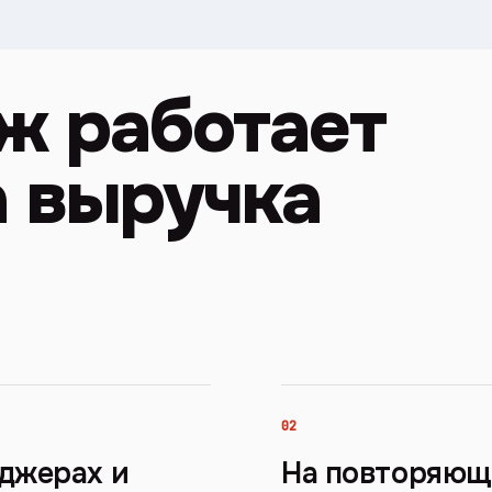
ж работает
а выручка
02
нджерах и
На повторяющ