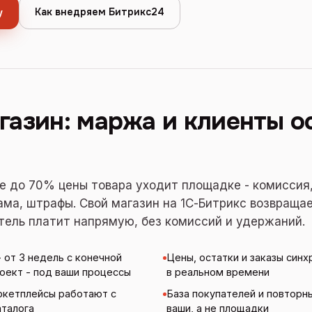
Как внедряем Битрикс24
у
газин: маржа и клиенты о
е до 70% цены товара уходит площадке - комиссия
ама, штрафы. Свой магазин на 1С-Битрикс возвраща
тель платит напрямую, без комиссий и удержаний.
- от 3 недель с конечной
Цены, остатки и заказы синх
оект - под ваши процессы
в реальном времени
аркетплейсы работают с
База покупателей и повторн
аталога
ваши, а не площадки