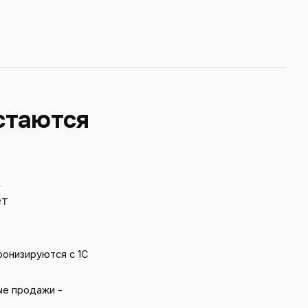
стаются
,
ет
ронизируются с 1С
ые продажи -