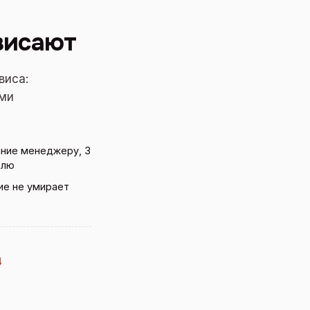
ависают
виса:
ыми
ание менеджеру, 3
елю
ие не умирает
4