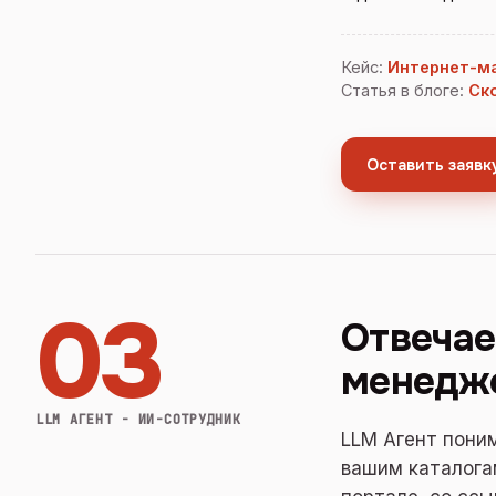
Кейс
:
Интернет-ма
Статья в блоге
:
Ск
Оставить заявк
03
Отвечае
менедж
LLM АГЕНТ - ИИ-СОТРУДНИК
LLM Агент пони
вашим каталогам