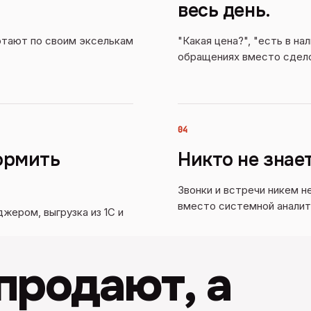
весь день.
отают по своим экселькам
"Какая цена?", "есть в на
обращениях вместо сдел
04
ормить
Никто не знае
Звонки и встречи никем н
вместо системной аналит
джером, выгрузка из 1С и
родают, а